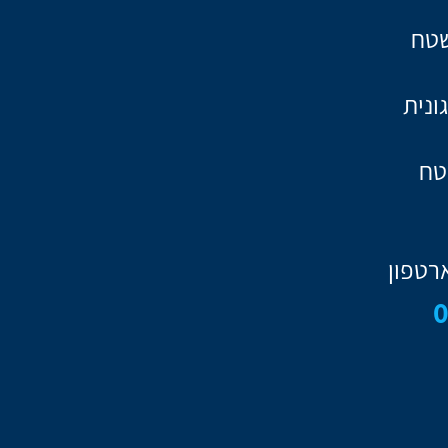
שטח
ונית
טח
רטפון