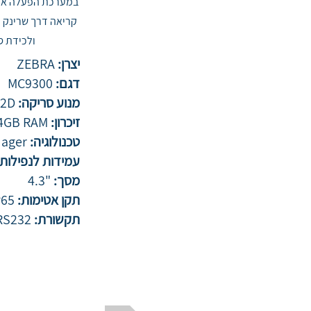
במערכת הפעלה אנדרו
קריאה דרך שרינק וע
ולכידת סימונ
יצרן:
ZEBRA
דגם:
MC9300
מנוע סריקה:
/2D
זיכרון:
/4GB RAM
טכנולוגיה:
mager
עמידות לנפילות
מסך:
"4.3
תקן אטימות:
P65
תקשורת:
USB/RS232