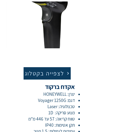
לצפייה בקטלוג
אקדח ברקוד
יצרן: HONEYWELL
דגם: Voyager 1250G
טכנולוגיה: Laser
מנוע סריקה: 1D
טווח קריאה: 57 עד 446 מ"מ
תקן אטימות: IP40
עמידות לנפילות: 1.5 מטר